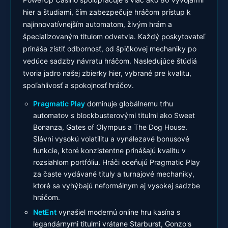
hier a študiami, čím zabezpečuje hráčom prístup k
najinnovatívnejším automatom, živým hrám a
špecializovaným titulom odvetvia. Každý poskytovateľ
prináša zistiť odbornosť, od špičkovej mechaniky po
vedúce sadzby návratu hráčom. Nasledujúce štúdiá
tvoria jadro našej zbierky hier, vybrané pre kvalitu,
spoľahlivosť a spokojnosť hráčov.
Pragmatic Play
dominuje globálnemu trhu
automatov s blockbusterovými titulmi ako Sweet
Bonanza, Gates of Olympus a The Dog House.
Slávni vysokú volatilitu a vynálezavé bonusové
funkcie, ktoré konzistentne prinášajú kvalitu v
rozsiahlom portfóliu. Hráči oceňujú Pragmatic Play
za časte vydávané tituly a turnajové mechaniky,
ktoré sa vyhýbajú neformálnym aj vysokej sadzbe
hráčom.
NetEnt
vynašiel modernú online hru kasína s
legandárnymi titulmi vrátane Starburst, Gonzo's