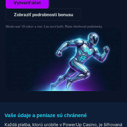
Vytvoriť účet
Zobraziť podrobnosti bonusu
Musíte mať 18 rokov a viac. Len noví hráči. Platia všeobecné podmienky.
Vaše údaje a peniaze sú chránené
Každá platba, ktorú urobíte v PowerUp Casino, je šifrovaná