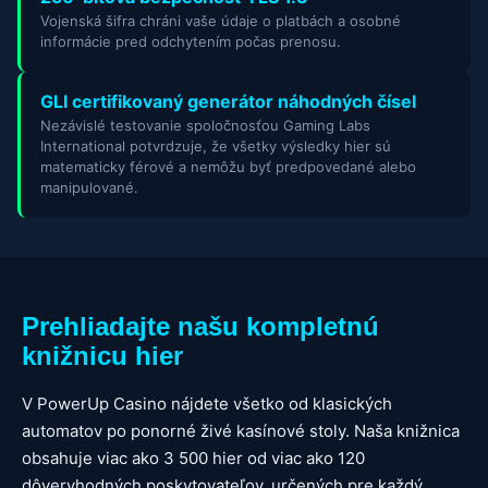
Vojenská šifra chráni vaše údaje o platbách a osobné
informácie pred odchytením počas prenosu.
GLI certifikovaný generátor náhodných čísel
Nezávislé testovanie spoločnosťou Gaming Labs
International potvrdzuje, že všetky výsledky hier sú
matematicky férové a nemôžu byť predpovedané alebo
manipulované.
Prehliadajte našu kompletnú
knižnicu hier
V PowerUp Casino nájdete všetko od klasických
automatov po ponorné živé kasínové stoly. Naša knižnica
obsahuje viac ako 3 500 hier od viac ako 120
dôveryhodných poskytovateľov, určených pre každý