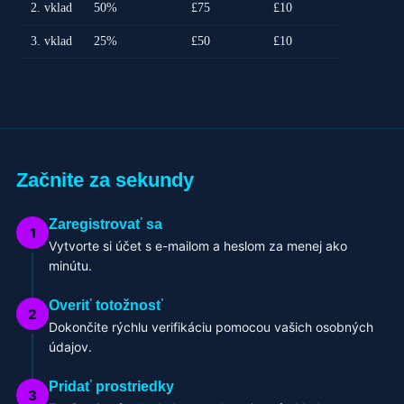
2. vklad
50%
£75
£10
3. vklad
25%
£50
£10
Začnite za sekundy
Zaregistrovať sa
1
Vytvorte si účet s e-mailom a heslom za menej ako
minútu.
Overiť totožnosť
2
Dokončite rýchlu verifikáciu pomocou vašich osobných
údajov.
Pridať prostriedky
3