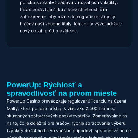
ponúka spoľahlivú zábavu v rozsahoch volatility.
Relax poskytuje šírku a konzistentnosť, čím
zabezpečuje, aby rôzne demografické skupiny
hráčov našli vhodné tituly. Ich agility vývoj udržuje
nový obsah prúd pravidelne.
PowerUp: Rýchlosť a
spravodlivosť na prvom mieste
PowerUp Casino prevádzkuje regulovanú licenciu na území
Malty, ktorá ponúka prístup k viac ako 2 500 hrám od
skúmaných softvérových poskytovateľov. Zameriavalme sa
na to, čo je dôležité pre hráčov: rýchle spracovanie výberu
(výplaty do 24 hodín vo väčšine prípadov), spravodlivé herné
výsledky overené auditmi tretích strán a jednoduchý proces