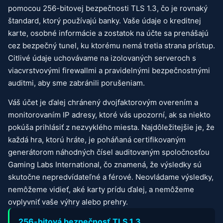
pomocou 256-bitovej bezpečnosti TLS 1.3, čo je rovnaký
štandard, ktorý používajú banky. Vaše údaje o kreditnej
karte, osobné informácie a zostatok na účte sa prenášajú
cez bezpečný tunel, ku ktorému nemá tretia strana prístup.
Citlivé údaje uchovávame na izolovaných serveroch s
viacvrstvovými firewallmi a pravidelnými bezpečnostnými
auditmi, aby sme zabránili porušeniam.
Váš účet je ďalej chránený dvojfaktorovým overením a
monitorovaním IP adresy, ktoré vás upozorní, ak sa niekto
pokúša prihlásiť z nezvyklého miesta. Najdôležitejšie je, že
každá hra, ktorú hráte, je poháňaná certifikovaným
generátorom náhodných čísel auditovaným spoločnosťou
Gaming Labs International, čo znamená, že výsledky sú
skutočne nepredvídateľné a férové. Neovládame výsledky,
nemôžeme vidieť, aké karty prídu ďalej, a nemôžeme
ovplyvniť vaše výhry alebo prehry.
256-bitová bezpečnosť TLS 1.3