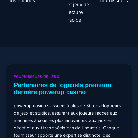
instantanés
fournisseurs
et jeux de
lecture
rapide
FOURNISSEURS DE JEUX
Partenaires de logiciels premium
derrière powerup casino
powerup casino s'associe à plus de 80 développeurs
de jeux et studios, assurant aux joueurs l'accès aux
machines à sous les plus innovantes, aux jeux en
direct et aux titres spécialisés de l'industrie. Chaque
fournisseur apporte une expertise distincte, des