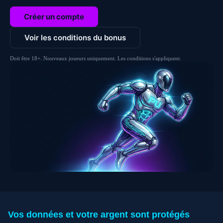
Créer un compte
Voir les conditions du bonus
Doit être 18+. Nouveaux joueurs uniquement. Les conditions s'appliquent.
Vos données et votre argent sont protégés