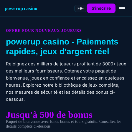
powerup casino
S'inscrire
FR
▾
OFFRE POUR NOUVEAUX JOUEURS
powerup casino - Paiements
rapides, jeux d'argent réel
Rejoignez des milliers de joueurs profitant de 3000+ jeux
des meilleurs fournisseurs. Obtenez votre paquet de
bienvenue, jouez en confiance et encaissez en quelques
heures. Explorez notre bibliothèque de jeux complète,
nos mesures de sécurité et les détails des bonus ci-
dessous.
Jusqu'à 500 de bonus
Paquet de bienvenue avec fonds bonus et tours gratuits. Consultez les
détails complets ci-dessous.