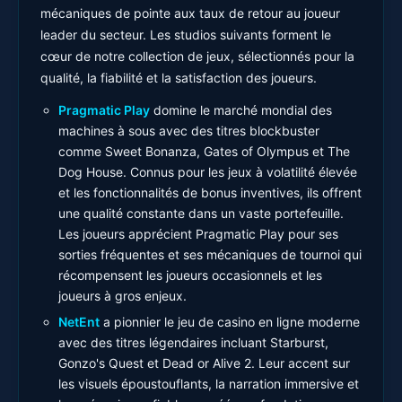
mécaniques de pointe aux taux de retour au joueur
leader du secteur. Les studios suivants forment le
cœur de notre collection de jeux, sélectionnés pour la
qualité, la fiabilité et la satisfaction des joueurs.
Pragmatic Play
domine le marché mondial des
machines à sous avec des titres blockbuster
comme Sweet Bonanza, Gates of Olympus et The
Dog House. Connus pour les jeux à volatilité élevée
et les fonctionnalités de bonus inventives, ils offrent
une qualité constante dans un vaste portefeuille.
Les joueurs apprécient Pragmatic Play pour ses
sorties fréquentes et ses mécaniques de tournoi qui
récompensent les joueurs occasionnels et les
joueurs à gros enjeux.
NetEnt
a pionnier le jeu de casino en ligne moderne
avec des titres légendaires incluant Starburst,
Gonzo's Quest et Dead or Alive 2. Leur accent sur
les visuels époustouflants, la narration immersive et