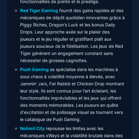
fonctionnalités de pointe et le prestige.
Red Tiger Gaming
fournit des gains rapides et des
mécaniques de dépôt quotidien innovantes grâce à
Piggy Riches, Dragon's Luck et les bonus Daily
Drops. Leur approche axée sur le plaisir des
joueurs et le jeu régulier et gratifiant plaît aux
joueurs soucieux de la fidélisation. Les jeux de Red
Tiger génèrent un engagement constant sans
nécessiter de grosses cagnottes.
Push Gaming
se spécialise dans les machines à
sous chaos à volatilité moyenne à élevée, avec
Jammin' Jars, Fat Rabbit et Chicken Drop montrant
leur style. Ils sont connus pour l'art éclatant, les
fonctionnalités imprévisibles et les jeux qui offrent
des moments mémorables. Les joueurs en quête
d'excitation et de polissage visuel se tournent vers
le catalogue de Push Gaming.
Nolimit City
repousse les limites avec les
mécaniques xWays et la volatilité brutale dans des